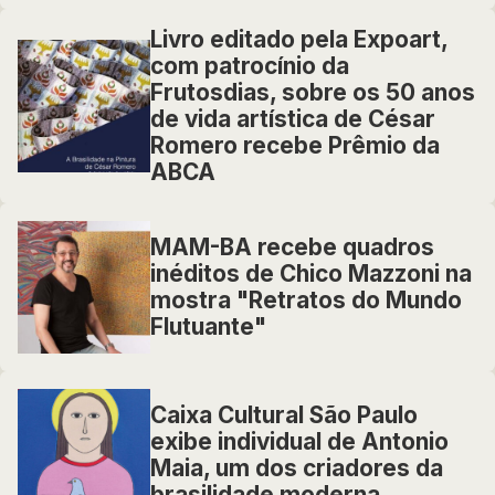
Livro editado pela Expoart,
com patrocínio da
Frutosdias, sobre os 50 anos
de vida artística de César
Romero recebe Prêmio da
ABCA
MAM-BA recebe quadros
inéditos de Chico Mazzoni na
mostra "Retratos do Mundo
Flutuante"
Caixa Cultural São Paulo
exibe individual de Antonio
Maia, um dos criadores da
brasilidade moderna