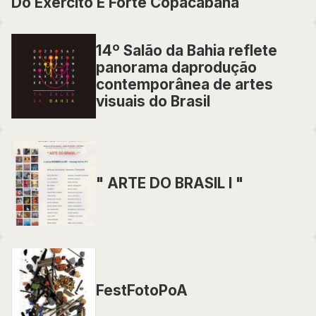
Do Exercito E Forte Copacabana
14º Salão da Bahia reflete
panorama daprodução
contemporânea de artes
visuais do Brasil
" ARTE DO BRASIL I "
FestFotoPoA