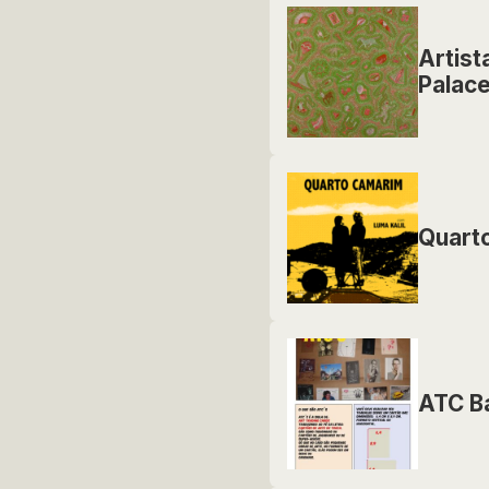
Artist
Palace
Quart
ATC Ba