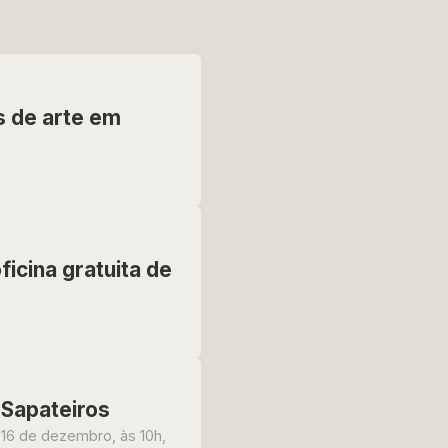
 de arte em
icina gratuita de
 Sapateiros
 16 de dezembro, às 10h,