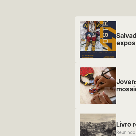
Salva
exposi
Jovens
mosai
Livro 
Reunindo 