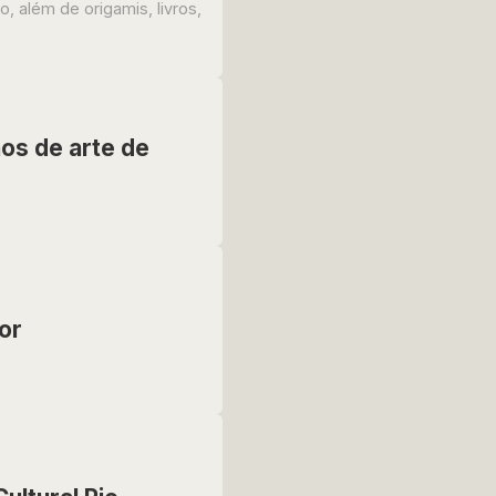
 além de origamis, livros,
nos de arte de
or