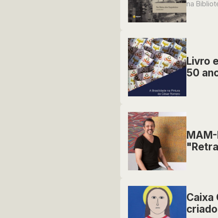
na Biblio
Livro 
50 ano
MAM-B
"Retra
Caixa 
criado