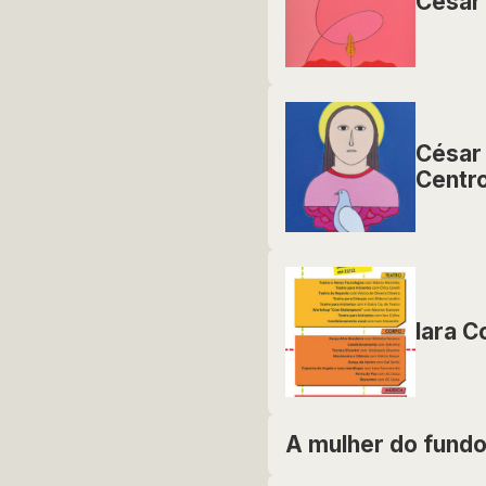
Cesar 
César
Centro
Iara C
A mulher do fund