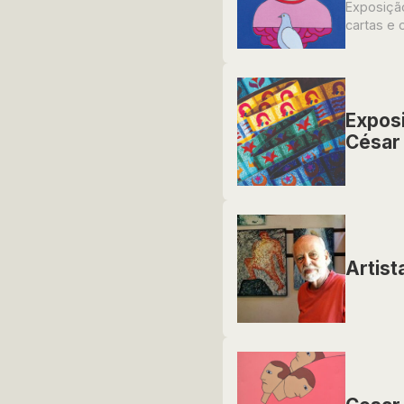
Exposição
cartas e
Exposi
César
Artist