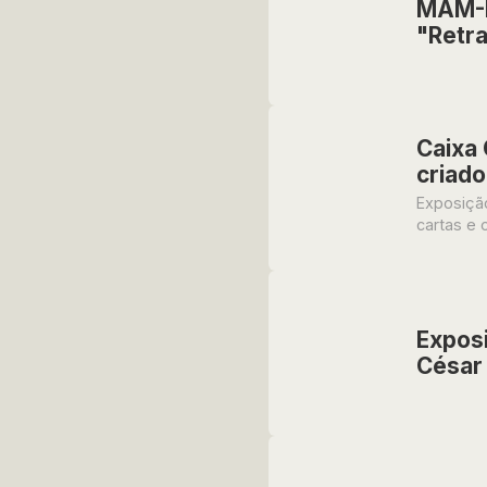
MAM-B
"Retra
Caixa 
criado
Exposição
cartas e
Exposi
César