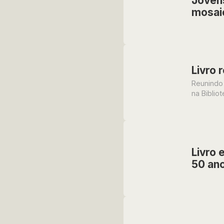
Jovens
mosai
Livro 
Reunindo 
na Biblio
Livro 
50 ano