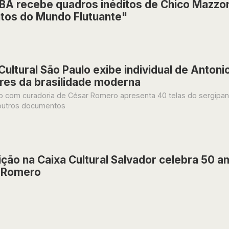
A recebe quadros inéditos de Chico Mazzon
tos do Mundo Flutuante"
Cultural São Paulo exibe individual de Anton
res da brasilidade moderna
 com curadoria de César Romero apresenta 40 telas do sergipano,
 outros documentos
ção na Caixa Cultural Salvador celebra 50 a
 Romero