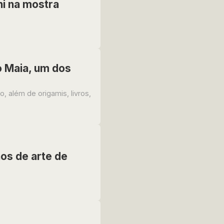
i na mostra
io Maia, um dos
 além de origamis, livros,
nos de arte de