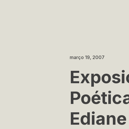
março 19, 2007
Exposi
Poética
Ediane