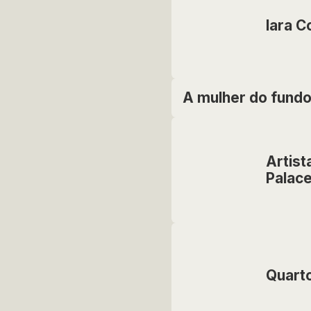
Iara C
A mulher do fund
Artist
Palace
Quart