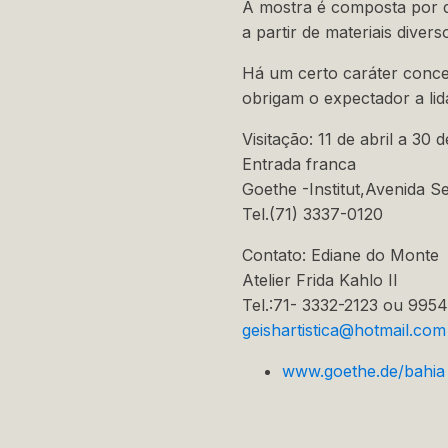
A mostra é composta por d
a partir de materiais divers
Há um certo caráter concei
obrigam o expectador a li
Visitação: 11 de abril a 30
Entrada franca
Goethe -Institut,Avenida S
Tel.(71) 3337-0120
Contato: Ediane do Monte
Atelier Frida Kahlo II
Tel.:71- 3332-2123 ou 995
geishartistica@hotmail.com
www.goethe.de/bahia