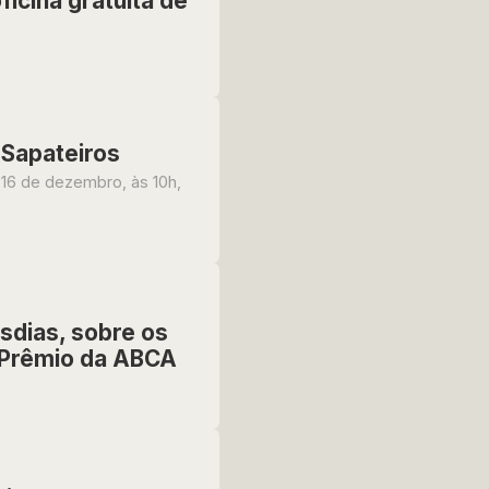
icina gratuita de
 Sapateiros
 16 de dezembro, às 10h,
osdias, sobre os
e Prêmio da ABCA