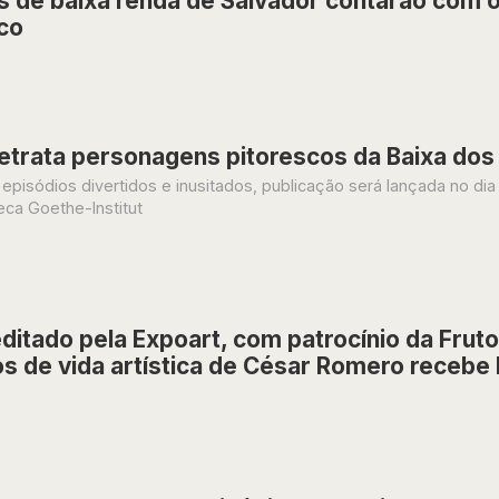
 de baixa renda de Salvador contarão com of
co
retrata personagens pitorescos da Baixa dos
episódios divertidos e inusitados, publicação será lançada no dia
teca Goethe-Institut
editado pela Expoart, com patrocínio da Frut
s de vida artística de César Romero receb