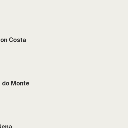
son Costa
e do Monte
Sena