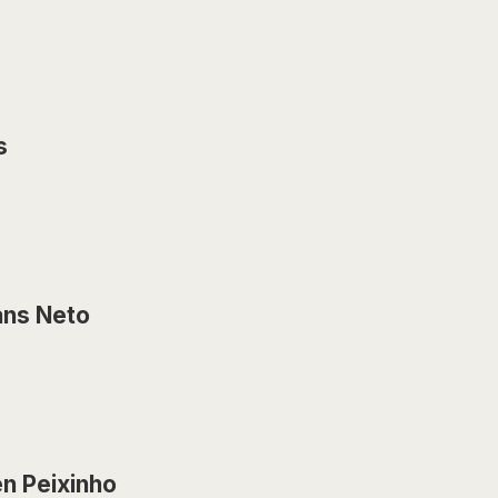
s
ans Neto
n Peixinho