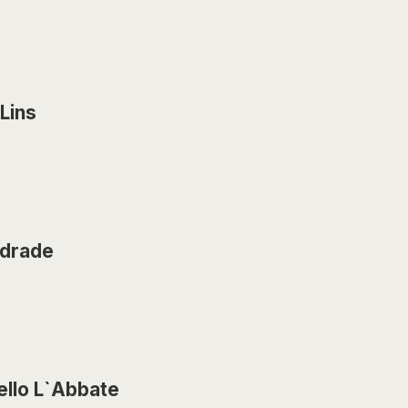
Lins
drade
ello L`Abbate