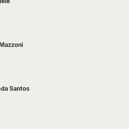
Mele
 Mazzoni
eda Santos