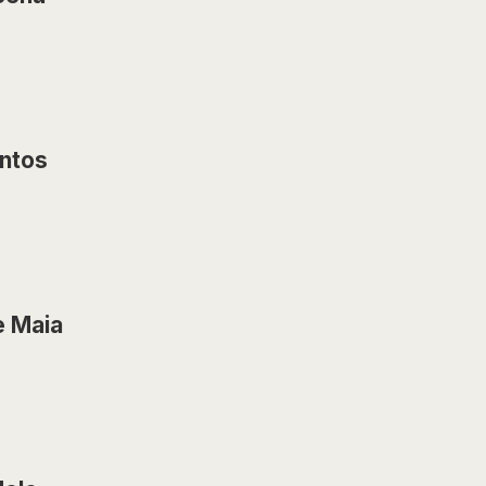
antos
e Maia