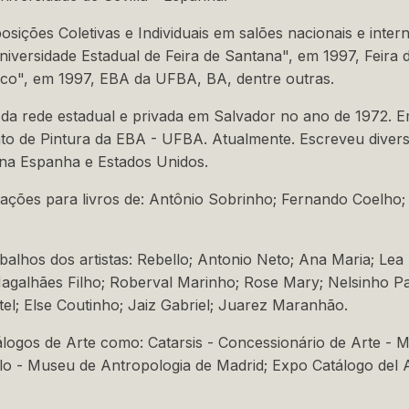
sições Coletivas e Individuais em salões nacionais e intern
niversidade Estadual de Feira de Santana", em 1997, Feira
rico", em 1997, EBA da UFBA, BA, dentre outras.
da rede estadual e privada em Salvador no ano de 1972. E
o de Pintura da EBA - UFBA. Atualmente. Escreveu diversos
 na Espanha e Estados Unidos.
rações para livros de: Antônio Sobrinho; Fernando Coelho;
abalhos dos artistas: Rebello; Antonio Neto; Ana Maria; Lea
agalhães Filho; Roberval Marinho; Rose Mary; Nelsinho Pa
el; Else Coutinho; Jaiz Gabriel; Juarez Maranhão.
logos de Arte como: Catarsis - Concessionário de Arte - 
lo - Museu de Antropologia de Madrid; Expo Catálogo del A