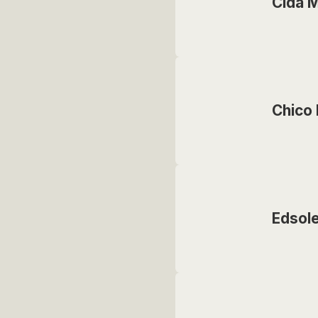
Cida 
Chico
Edsol