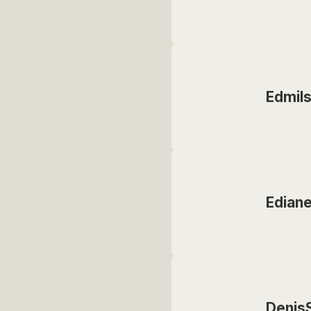
Edmil
Edian
Denis