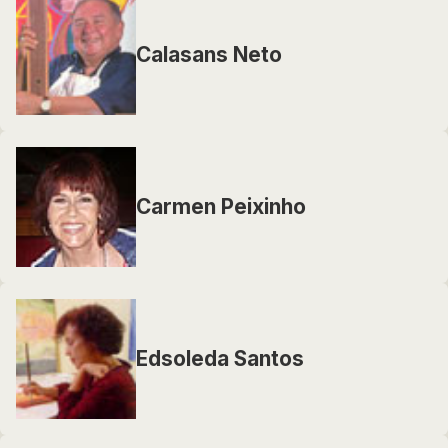
Calasans Neto
Carmen Peixinho
Edsoleda Santos