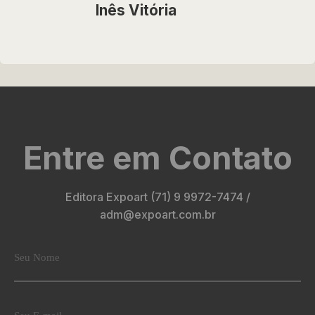
Inês Vitória
Entre em Contato
Editora Expoart (71) 9 9972-7474 /
adm@expoart.com.br