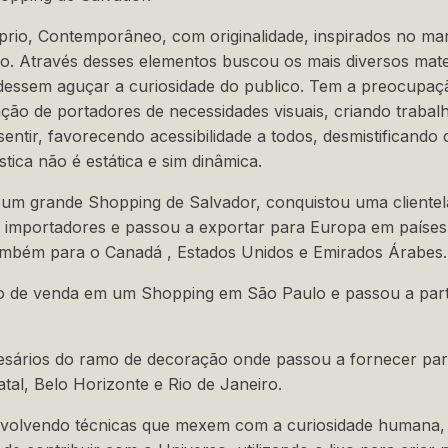
rio, Contemporâneo, com originalidade, inspirados no mar,
mo. Através desses elementos buscou os mais diversos mate
udessem aguçar a curiosidade do publico. Tem a preocupaçã
ção de portadores de necessidades visuais, criando trabal
entir, favorecendo acessibilidade a todos, desmistificando 
stica não é estática e sim dinâmica.
m grande Shopping de Salvador, conquistou uma clientela 
e importadores e passou a exportar para Europa em paíse
 também para o Canadá , Estados Unidos e Emirados Árabes.
de venda em um Shopping em São Paulo e passou a partici
ários do ramo de decoração onde passou a fornecer para 
al, Belo Horizonte e Rio de Janeiro.
envolvendo técnicas que mexem com a curiosidade humana,