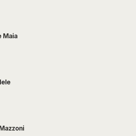
e Maia
Mele
 Mazzoni