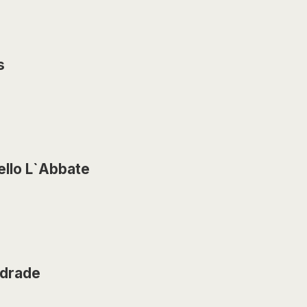
s
ello L`Abbate
drade