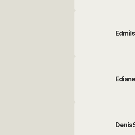
Edmil
Edian
Denis