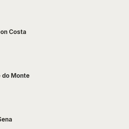
son Costa
e do Monte
Sena