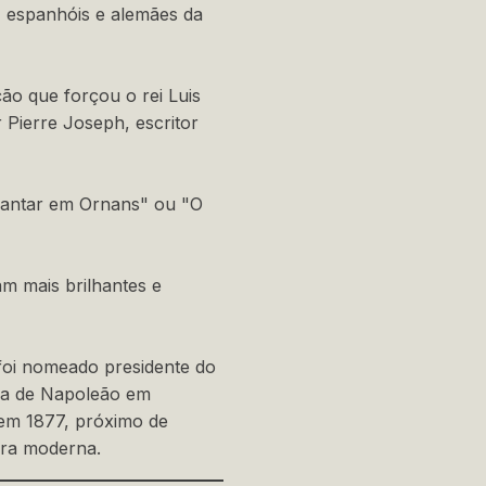
, espanhóis e alemães da
ão que forçou o rei Luis
 Pierre Joseph, escritor
 jantar em Ornans" ou "O
am mais brilhantes e
foi nomeado presidente do
una de Napoleão em
 em 1877, próximo de
era moderna.